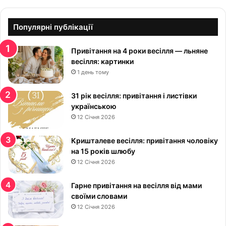
е
н
н
Популярні публікації
я
к
Привітання на 4 роки весілля — льняне
р
весілля: картинки
а
1 день тому
с
и
в
31 рік весілля: привітання і листівки
і
українською
:
12 Січня 2026
к
р
Кришталеве весілля: привітання чоловіку
а
на 15 років шлюбу
с
12 Січня 2026
и
в
Гарне привітання на весілля від мами
і
своїми словами
к
12 Січня 2026
а
р