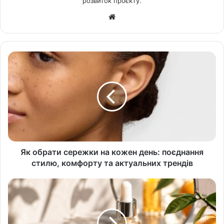
розвиток проєкту.
Ве
б-
са
йт
Як обрати сережки на кожен день: поєднання
стилю, комфорту та актуальних трендів