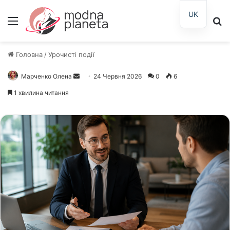
UK
Меню
П
Головна
/
Урочисті події
Марченко Олена
Надішліть
24 Червня 2026
0
6
електронного
1 хвилина читання
листа