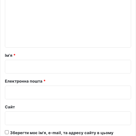
м
е
н
т
а
р
Ім'я
*
*
Електронна пошта
*
Сайт
Зберегти моє ім'я, e-mail, та адресу сайту в цьому