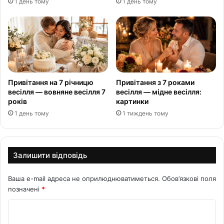
1 день тому
1 день тому
Привітання на 7 річницю
Привітання з 7 роками
весілля — вовняне весілля 7
весілля — мідне весілля:
років
картинки
1 день тому
1 тиждень тому
Залишити відповідь
Ваша e-mail адреса не оприлюднюватиметься.
Обов’язкові поля
позначені
*
К
о