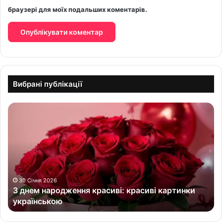
браузері для моїх подальших коментарів.
Вибрані публікації
З
д
н
е
м
н
а
р
30 Січня 2026
З днем народження красиві: красиві картинки
о
українською
д
ж