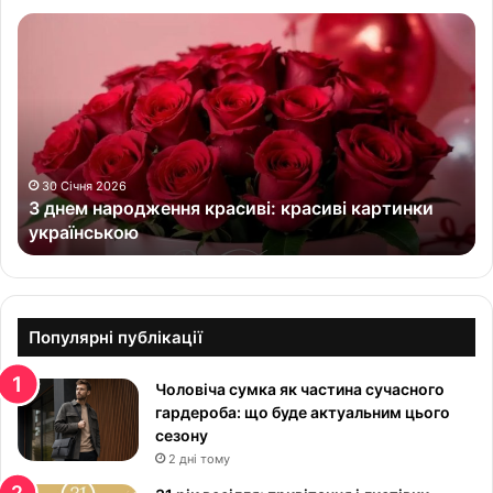
З
д
н
е
м
н
а
р
30 Січня 2026
З днем народження красиві: красиві картинки
о
українською
д
ж
е
н
н
Популярні публікації
я
к
Чоловіча сумка як частина сучасного
р
гардероба: що буде актуальним цього
а
сезону
с
2 дні тому
и
в