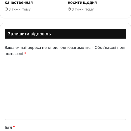
качественная
носити щодня
3 тижні тому
3 тижні тому
Залишити відповідь
Ваша e-mail адреса не оприлюднюватиметься.
Обов’язкові поля
позначені
*
К
о
м
е
н
т
а
р
Ім'я
*