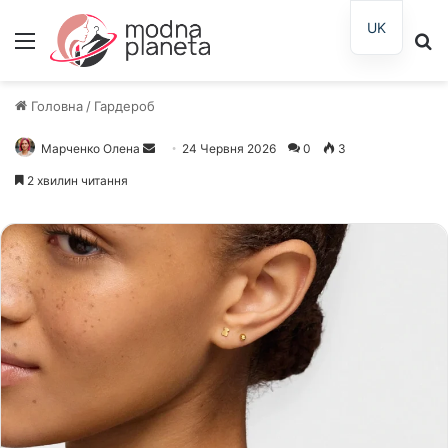
UK
Меню
П
Головна
/
Гардероб
Марченко Олена
Надішліть
24 Червня 2026
0
3
електронного
2 хвилин читання
листа