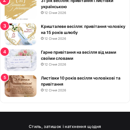
31 рік весілля: привітання і листівки
і
українською
:
12 Січня 2026
к
р
Кришталеве весілля: привітання чоловіку
а
на 15 років шлюбу
с
12 Січня 2026
и
в
Гарне привітання на весілля від мами
і
своїми словами
к
12 Січня 2026
а
р
т
Листівки 10 років весілля чоловікові та
и
привітання
н
12 Січня 2026
к
и
у
к
р
а
Стиль, затишок і натхнення щодня