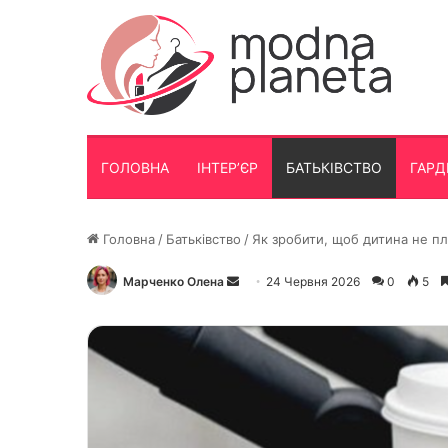
ГОЛОВНА
ІНТЕР’ЄР
БАТЬКІВСТВО
ГАРД
Головна
/
Батьківство
/
Як зробити, щоб дитина не пл
Марченко Олена
Надішліть
24 Червня 2026
0
5
електронного
листа