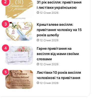
к
31 рік весілля: привітання
р
і листівки українською
а
12 Січня 2026
с
и
Кришталеве весілля:
в
привітання чоловіку на 15
і
років шлюбу
к
12 Січня 2026
а
Гарне привітання на
р
весілля від мами своїми
т
словами
и
12 Січня 2026
н
к
Листівки 10 років весілля
и
чоловікові та привітання
у
12 Січня 2026
к
р
а
ї
н