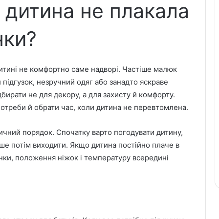
 дитина не плакала
нки?
дитині не комфортно саме надворі. Частіше малюк
й підгузок, незручний одяг або занадто яскраве
дбирати не для декору, а для захисту й комфорту.
отреби й обрати час, коли дитина не перевтомлена.
ичний порядок. Спочатку варто погодувати дитину,
лише потім виходити. Якщо дитина постійно плаче в
инки, положення ніжок і температуру всередині