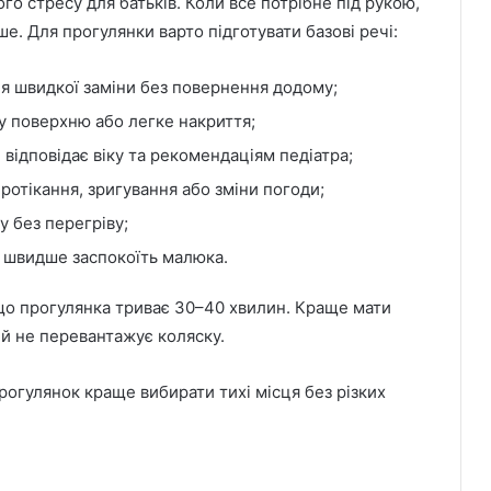
го стресу для батьків. Коли все потрібне під рукою,
е. Для прогулянки варто підготувати базові речі:
для швидкої заміни без повернення додому;
 поверхню або легке накриття;
відповідає віку та рекомендаціям педіатра;
протікання, зригування або зміни погоди;
у без перегріву;
 швидше заспокоїть малюка.
кщо прогулянка триває 30–40 хвилин. Краще мати
 й не перевантажує коляску.
огулянок краще вибирати тихі місця без різких