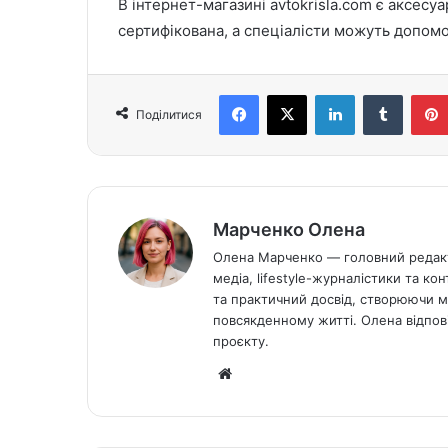
В інтернет-магазині avtokrisla.com є аксесуар
сертифікована, а спеціалісти можуть допомо
Facebook
X
LinkedIn
Tumblr
Поділитися
Марченко Олена
Олена Марченко — головний редакто
медіа, lifestyle-журналістики та ко
та практичний досвід, створюючи ма
повсякденному житті. Олена відпові
проєкту.
Ве
б-
са
йт