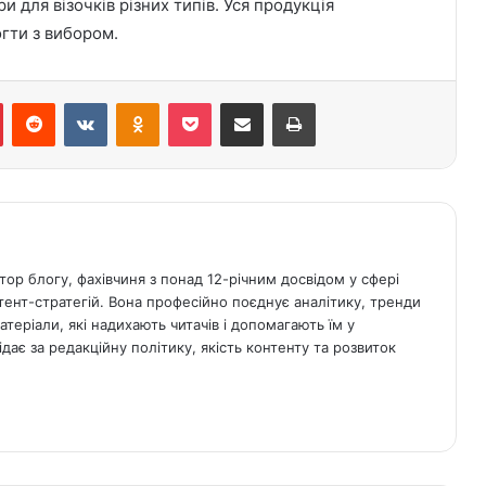
и для візочків різних типів. Уся продукція
гти з вибором.
Pinterest
Reddit
ВКонтакте
Однокласники
Кишеня
Поділіться електронною поштою
Друк
р блогу, фахівчиня з понад 12-річним досвідом у сфері
нтент-стратегій. Вона професійно поєднує аналітику, тренди
теріали, які надихають читачів і допомагають їм у
дає за редакційну політику, якість контенту та розвиток