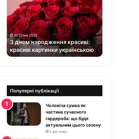
н
е
м
н
а
30 Січня 2026
р
З днем народження красиві:
о
красиві картинки українською
д
ж
е
н
н
я
к
Популярні публікації
р
а
Чоловіча сумка як
с
частина сучасного
и
гардероба: що буде
в
актуальним цього сезону
і
2 дні тому
: