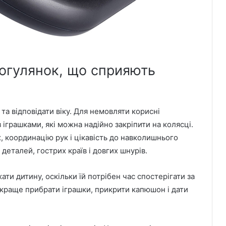
рогулянок, що сприяють
а відповідати віку. Для немовляти корисні
 з іграшками, які можна надійно закріпити на колясці.
, координацію рук і цікавість до навколишнього
деталей, гострих країв і довгих шнурів.
ати дитину, оскільки їй потрібен час спостерігати за
краще прибрати іграшки, прикрити капюшон і дати