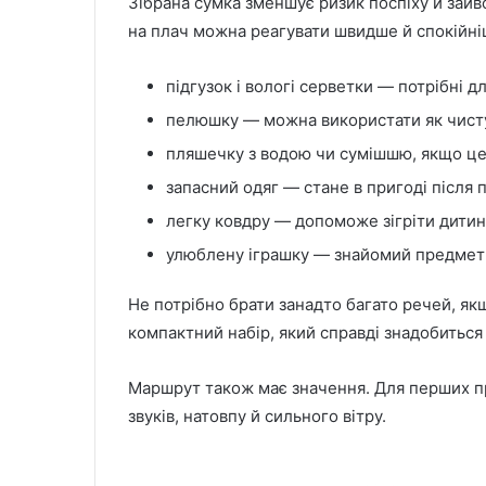
Зібрана сумка зменшує ризик поспіху й зайво
на плач можна реагувати швидше й спокійніш
підгузок і вологі серветки — потрібні 
пелюшку — можна використати як чисту
пляшечку з водою чи сумішшю, якщо це 
запасний одяг — стане в пригоді після 
легку ковдру — допоможе зігріти дитин
улюблену іграшку — знайомий предмет
Не потрібно брати занадто багато речей, я
компактний набір, який справді знадобиться
Маршрут також має значення. Для перших пр
звуків, натовпу й сильного вітру.