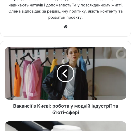
надихають читачів і допомагають їм у повсякденному житті.
Олена відповідає за редакційну політику, якість контенту та
розвиток проєкту.
Ве
б-
са
йт
Вакансії в Києві: робота у модній індустрії та
бʼюті-сфері