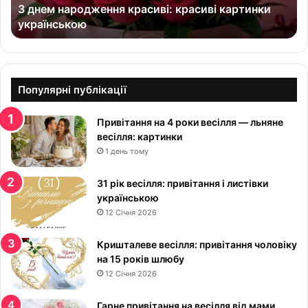
З днем народження красиві: красиві картинки
о
українською
д
ж
е
н
н
Популярні публікації
я
к
Привітання на 4 роки весілля — льняне
р
весілля: картинки
а
1 день тому
с
и
в
31 рік весілля: привітання і листівки
і
українською
:
12 Січня 2026
к
р
Кришталеве весілля: привітання чоловіку
а
на 15 років шлюбу
с
12 Січня 2026
и
в
Гарне привітання на весілля від мами