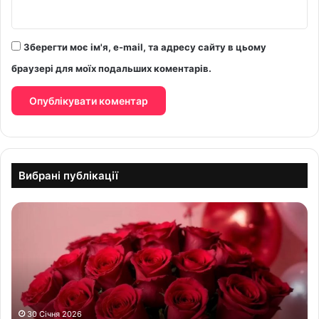
Зберегти моє ім'я, e-mail, та адресу сайту в цьому
браузері для моїх подальших коментарів.
Вибрані публікації
З
д
н
е
м
н
а
р
30 Січня 2026