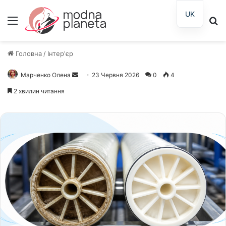
UK
Меню
П
Головна
/
Інтер'єр
Марченко Олена
Надішліть
23 Червня 2026
0
4
електронного
2 хвилин читання
листа