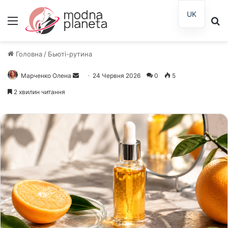
UK
Меню
П
Головна
/
Бьюті-рутина
Марченко Олена
Надішліть
24 Червня 2026
0
5
електронного
2 хвилин читання
листа