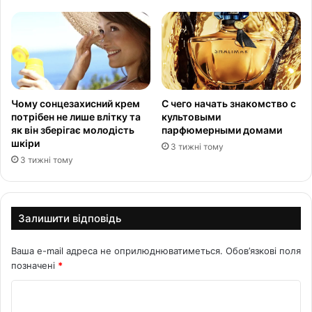
Чому сонцезахисний крем
С чего начать знакомство с
потрібен не лише влітку та
культовыми
як він зберігає молодість
парфюмерными домами
шкіри
3 тижні тому
3 тижні тому
Залишити відповідь
Ваша e-mail адреса не оприлюднюватиметься.
Обов’язкові поля
позначені
*
К
о