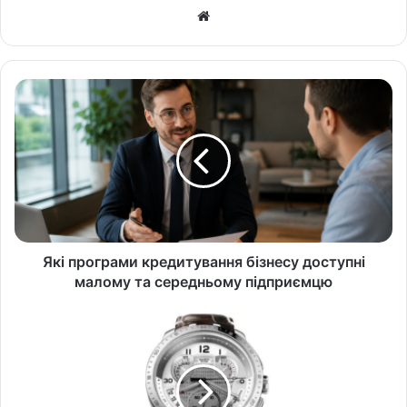
Ве
б-
са
йт
Які програми кредитування бізнесу доступні
малому та середньому підприємцю