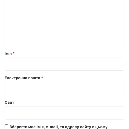
м
е
н
т
а
р
Ім'я
*
*
Електронна пошта
*
Сайт
Зберегти моє ім'я, e-mail, та адресу сайту в цьому