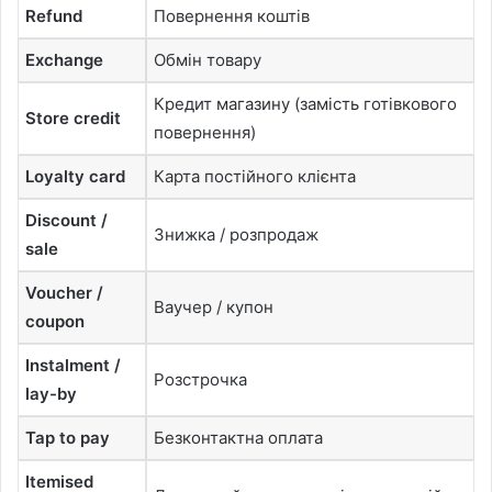
Refund
Повернення коштів
Exchange
Обмін товару
Кредит магазину (замість готівкового
Store credit
повернення)
Loyalty card
Карта постійного клієнта
Discount /
Знижка / розпродаж
sale
Voucher /
Ваучер / купон
coupon
Instalment /
Розстрочка
lay-by
Tap to pay
Безконтактна оплата
Itemised