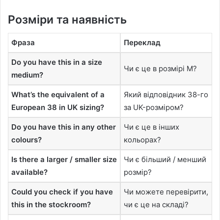
Розміри та наявність
Фраза
Переклад
Do you have this in a size
Чи є це в розмірі M?
medium?
What’s the equivalent of a
Який відповідник 38-го
European 38 in UK sizing?
за UK-розміром?
Do you have this in any other
Чи є це в інших
colours?
кольорах?
Is there a larger / smaller size
Чи є більший / менший
available?
розмір?
Could you check if you have
Чи можете перевірити,
this in the stockroom?
чи є це на складі?