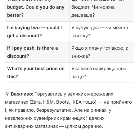
budget. Could you do any
бюджет. Чи можна
better?
дешевше?
I’m buying two — could I
Я купую два — чи можна
get a discount?
знижку?
If I pay cash, is there a
Якщо я плачу готівкою, є
discount?
знижка?
What’s your best price on
Яка ваша найкраща ціна
this?
на це?
💡
Важливо:
Торгуватись у великих мережевих
магазинах (Zara, H&M, Boots, IKEA тощо) — не прийнято
і, як правило, безрезультатно. Але на ринках, у
незалежних сувенірних крамницях і деяких
антикварних магазинах — цілком доречно.