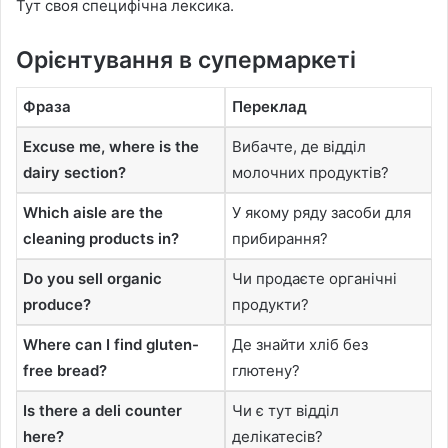
Тут своя специфічна лексика.
Орієнтування в супермаркеті
Фраза
Переклад
Excuse me, where is the
Вибачте, де відділ
dairy section?
молочних продуктів?
Which aisle are the
У якому ряду засоби для
cleaning products in?
прибирання?
Do you sell organic
Чи продаєте органічні
produce?
продукти?
Where can I find gluten-
Де знайти хліб без
free bread?
глютену?
Is there a deli counter
Чи є тут відділ
here?
делікатесів?