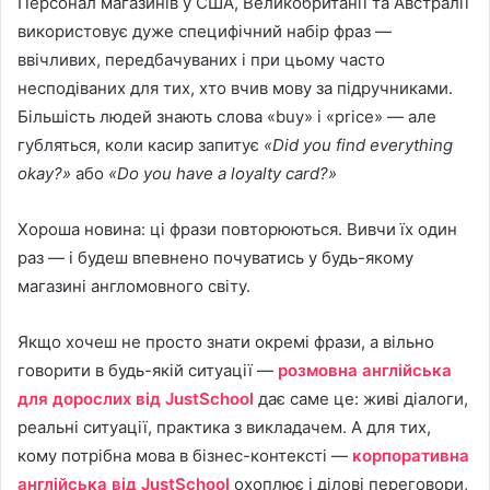
Персонал магазинів у США, Великобританії та Австралії
використовує дуже специфічний набір фраз —
ввічливих, передбачуваних і при цьому часто
несподіваних для тих, хто вчив мову за підручниками.
Більшість людей знають слова «buy» і «price» — але
губляться, коли касир запитує
«Did you find everything
okay?»
або
«Do you have a loyalty card?»
Хороша новина: ці фрази повторюються. Вивчи їх один
раз — і будеш впевнено почуватись у будь-якому
магазині англомовного світу.
Якщо хочеш не просто знати окремі фрази, а вільно
говорити в будь-якій ситуації —
розмовна англійська
для дорослих від JustSchool
дає саме це: живі діалоги,
реальні ситуації, практика з викладачем. А для тих,
кому потрібна мова в бізнес-контексті —
корпоративна
англійська від JustSchool
охоплює і ділові переговори,