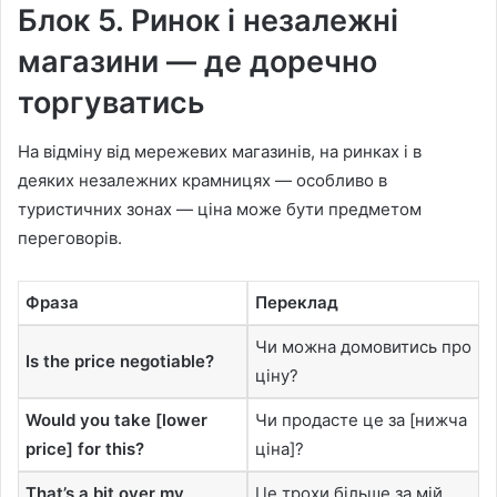
Блок 5. Ринок і незалежні
магазини — де доречно
торгуватись
На відміну від мережевих магазинів, на ринках і в
деяких незалежних крамницях — особливо в
туристичних зонах — ціна може бути предметом
переговорів.
Фраза
Переклад
Чи можна домовитись про
Is the price negotiable?
ціну?
Would you take [lower
Чи продасте це за [нижча
price] for this?
ціна]?
That’s a bit over my
Це трохи більше за мій