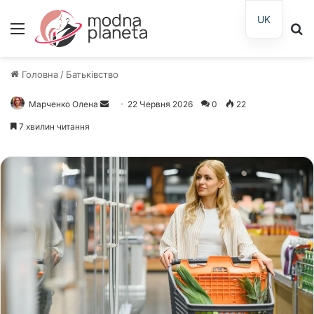
UK
Меню
П
Головна
/
Батьківство
Марченко Олена
Надішліть
22 Червня 2026
0
22
електронного
7 хвилин читання
листа