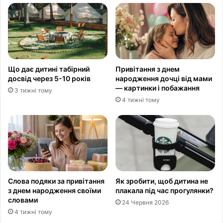
Що дає дитині табірний
Привітання з днем
досвід через 5-10 років
народження дочці від мами
— картинки і побажання
3 тижні тому
4 тижні тому
Слова подяки за привітання
Як зробити, щоб дитина не
з днем народження своїми
плакала під час прогулянки?
словами
24 Червня 2026
4 тижні тому