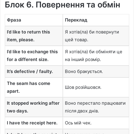
Блок 6. Повернення та обмін
Фраза
Переклад
I’d like to return this
Я хотів(ла) би повернути
item, please.
цей товар.
I’d like to exchange this
Я хотів(ла) би обміняти це
for a different size.
на інший розмір.
It’s defective / faulty.
Воно бракується.
The seam has come
Шов розійшовся.
apart.
It stopped working after
Воно перестало працювати
two days.
після двох днів.
I have the receipt here.
Ось мій чек.