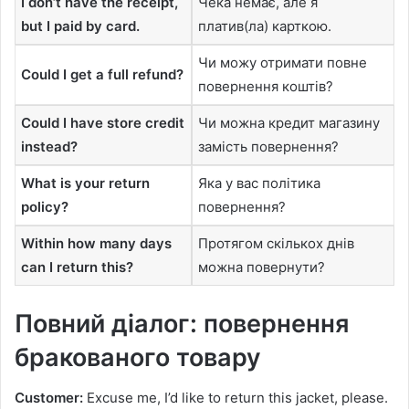
I don’t have the receipt,
Чека немає, але я
but I paid by card.
платив(ла) карткою.
Чи можу отримати повне
Could I get a full refund?
повернення коштів?
Could I have store credit
Чи можна кредит магазину
instead?
замість повернення?
What is your return
Яка у вас політика
policy?
повернення?
Within how many days
Протягом скількох днів
can I return this?
можна повернути?
Повний діалог: повернення
бракованого товару
Customer:
Excuse me, I’d like to return this jacket, please.