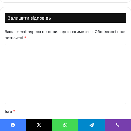
Залишити відповідь
Ваша e-mail адреса не оприлюднюватиметься.
Обов’язкові поля
позначені
*
К
о
м
е
н
т
а
р
Ім'я
*
*