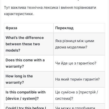
Тут важлива технічна лексика і вміння порівнювати
характеристики.
Фраза
Переклад
What’s the difference
Яка різниця між цими
between these two
двома моделями?
models?
Does this come with a
Чи йде це з гарантією?
warranty?
How long is the
На який термін гарантія?
warranty?
Is this compatible with
Це сумісне з [пристрій /
[device / system]?
система]?
Could I try this before I
Чи можу я спробувати