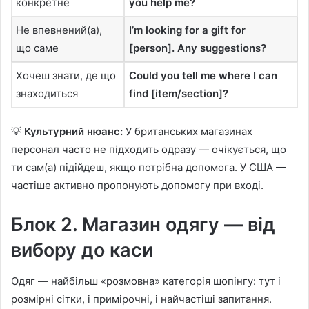
конкретне
you help me?
Не впевнений(а),
I’m looking for a gift for
що саме
[person]. Any suggestions?
Хочеш знати, де що
Could you tell me where I can
знаходиться
find [item/section]?
💡
Культурний нюанс:
У британських магазинах
персонал часто не підходить одразу — очікується, що
ти сам(а) підійдеш, якщо потрібна допомога. У США —
частіше активно пропонують допомогу при вході.
Блок 2. Магазин одягу — від
вибору до каси
Одяг — найбільш «розмовна» категорія шопінгу: тут і
розмірні сітки, і примірочні, і найчастіші запитання.