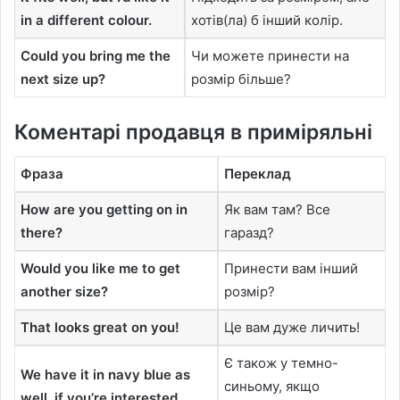
in a different colour.
хотів(ла) б інший колір.
Could you bring me the
Чи можете принести на
next size up?
розмір більше?
Коментарі продавця в приміряльні
Фраза
Переклад
How are you getting on in
Як вам там? Все
there?
гаразд?
Would you like me to get
Принести вам інший
another size?
розмір?
That looks great on you!
Це вам дуже личить!
Є також у темно-
We have it in navy blue as
синьому, якщо
well, if you’re interested.