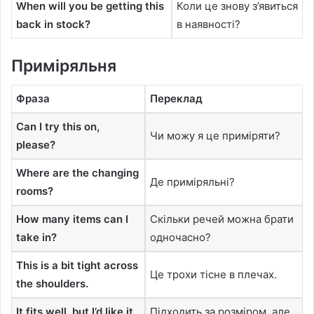
When will you be getting this
Коли це знову з’явиться
back in stock?
в наявності?
Приміряльня
Фраза
Переклад
Can I try this on,
Чи можу я це приміряти?
please?
Where are the changing
Де приміряльні?
rooms?
How many items can I
Скільки речей можна брати
take in?
одночасно?
This is a bit tight across
Це трохи тісне в плечах.
the shoulders.
It fits well, but I’d like it
Підходить за розміром, але