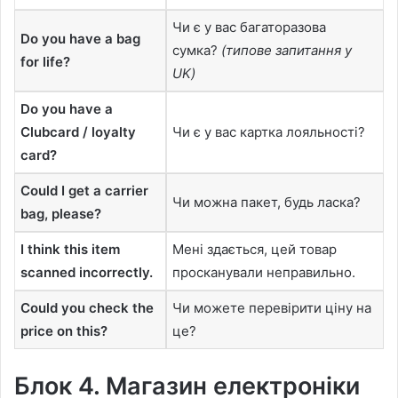
Чи є у вас багаторазова
Do you have a bag
сумка?
(типове запитання у
for life?
UK)
Do you have a
Clubcard / loyalty
Чи є у вас картка лояльності?
card?
Could I get a carrier
Чи можна пакет, будь ласка?
bag, please?
I think this item
Мені здається, цей товар
scanned incorrectly.
просканували неправильно.
Could you check the
Чи можете перевірити ціну на
price on this?
це?
Блок 4. Магазин електроніки