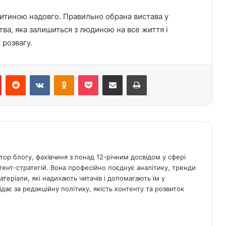
дитиною надовго. Правильно обрана вистава у
ва, яка залишиться з людиною на все життя і
 розвагу.
Pinterest
Reddit
ВКонтакте
Однокласники
Кишеня
Поділіться електронною поштою
Друк
р блогу, фахівчиня з понад 12-річним досвідом у сфері
нтент-стратегій. Вона професійно поєднує аналітику, тренди
теріали, які надихають читачів і допомагають їм у
дає за редакційну політику, якість контенту та розвиток