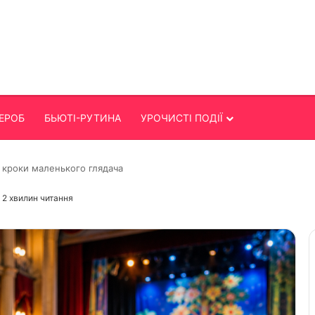
ЕРОБ
БЬЮТІ-РУТИНА
УРОЧИСТІ ПОДІЇ
і кроки маленького глядача
2 хвилин читання