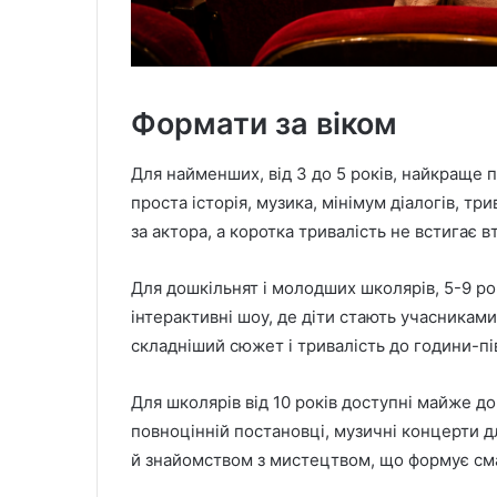
Формати за віком
Для найменших, від 3 до 5 років, найкраще п
проста історія, музика, мінімум діалогів, т
за актора, а коротка тривалість не встигає в
Для дошкільнят і молодших школярів, 5-9 рок
інтерактивні шоу, де діти стають учасниками
складніший сюжет і тривалість до години-пі
Для школярів від 10 років доступні майже д
повноцінній постановці, музичні концерти дл
й знайомством з мистецтвом, що формує см