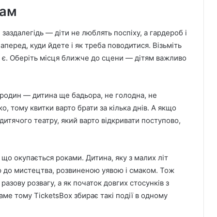
кам
заздалегідь — діти не люблять поспіху, а гардероб і
аперед, куди йдете і як треба поводитися. Візьміть
ін є. Оберіть місця ближче до сцени — дітям важливо
я родин — дитина ще бадьора, не голодна, не
, тому квитки варто брати за кілька днів. А якщо
дитячого театру, який варто відкривати поступово,
, що окупається роками. Дитина, яку з малих літ
’ю до мистецтва, розвиненою уявою і смаком. Тож
разову розвагу, а як початок довгих стосунків з
аме тому TicketsBox збирає такі події в одному