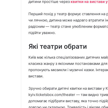
дитини простіше через
квитки на вистави у
Перший похід у театр формує ставлення на 
чи лячною, дитина може надовго втратити ін
радісним — театр стане улюбленим форматом
підійти уважно.
Які театри обрати
Київ має кілька спеціалізованих дитячих ма
класика жанру з якісними постановками для р
пропонують мюзикли і музичні казки. Інтерак
вистави.
Зручно обирати дитячі квитки на вистави у Ки
kyiv.ticketsbox.com/theater — там видно трив
допомагає підібрати виставу, яка точно підій
довгою чи складною. Тривалість і вікове об