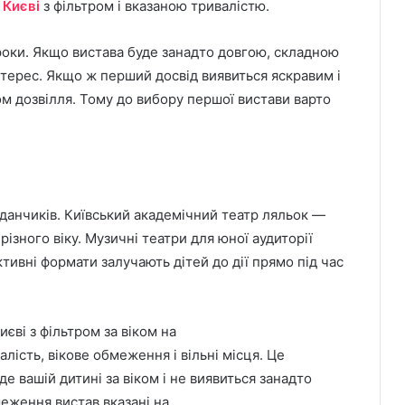
 Києві
з фільтром і вказаною тривалістю.
роки. Якщо вистава буде занадто довгою, складною
терес. Якщо ж перший досвід виявиться яскравим і
 дозвілля. Тому до вибору першої вистави варто
йданчиків. Київський академічний театр ляльок —
ізного віку. Музичні театри для юної аудиторії
тивні формати залучають дітей до дії прямо під час
єві з фільтром за віком на
алість, вікове обмеження і вільні місця. Це
де вашій дитині за віком і не виявиться занадто
меження вистав вказані на