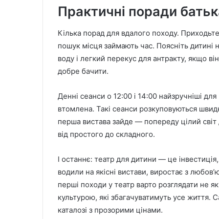
Практичні поради бать
Кілька порад для вдалого походу. Приходьте 
пошук місця займають час. Поясніть дитині н
воду і легкий перекус для антракту, якщо в
добре бачити.
Денні сеанси о 12:00 і 14:00 найзручніші дл
втомлена. Такі сеанси розкуповуються швидко
перша вистава зайде — попереду цілий світ 
від простого до складного.
І останнє: театр для дитини — це інвестиція
водили на якісні вистави, виростає з любов
перші походи у театр варто розглядати не як 
культурою, які збагачуватимуть усе життя. С
каталозі з прозорими цінами.