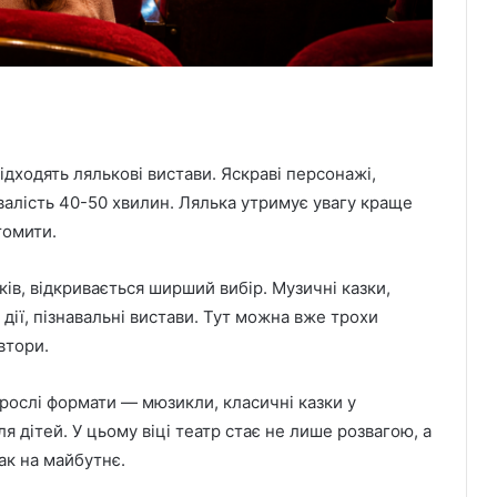
ідходять лялькові вистави. Яскраві персонажі,
ривалість 40-50 хвилин. Лялька утримує увагу краще
томити.
ів, відкривається ширший вибір. Музичні казки,
 дії, пізнавальні вистави. Тут можна вже трохи
втори.
орослі формати — мюзикли, класичні казки у
я дітей. У цьому віці театр стає не лише розвагою, а
ак на майбутнє.