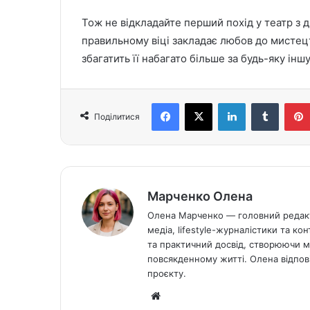
Тож не відкладайте перший похід у театр з 
правильному віці закладає любов до мистецт
збагатить її набагато більше за будь-яку іншу
Facebook
X
LinkedIn
Tumblr
Поділитися
Марченко Олена
Олена Марченко — головний редакто
медіа, lifestyle-журналістики та ко
та практичний досвід, створюючи ма
повсякденному житті. Олена відпові
проєкту.
Ве