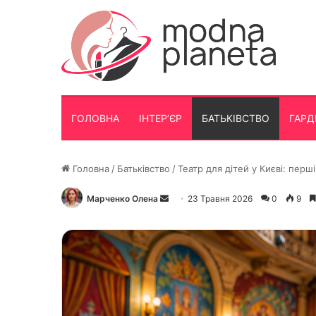
ГОЛОВНА
ІНТЕР’ЄР
БАТЬКІВСТВО
ГАРД
Головна
/
Батьківство
/
Театр для дітей у Києві: перш
Марченко Олена
Надішліть
23 Травня 2026
0
9
електронного
листа