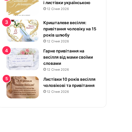
к
і листівки українською
р
12 Січня 2026
а
с
Кришталеве весілля:
и
привітання чоловіку на 15
в
років шлюбу
і
12 Січня 2026
к
Гарне привітання на
а
весілля від мами своїми
р
словами
т
12 Січня 2026
и
н
Листівки 10 років весілля
к
чоловікові та привітання
и
12 Січня 2026
у
к
р
а
ї
н