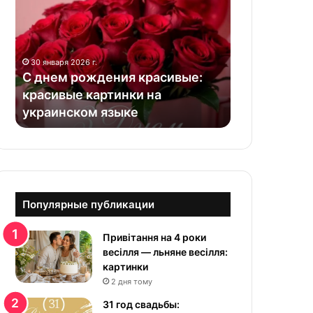
н
е
м
р
30 января 2026 г.
о
С днем рождения красивые:
ж
красивые картинки на
д
украинском языке
е
н
и
я
к
р
а
Популярные публикации
с
и
Привітання на 4 роки
в
весілля — льняне весілля:
ы
картинки
е
2 дня тому
:
к
31 год свадьбы: