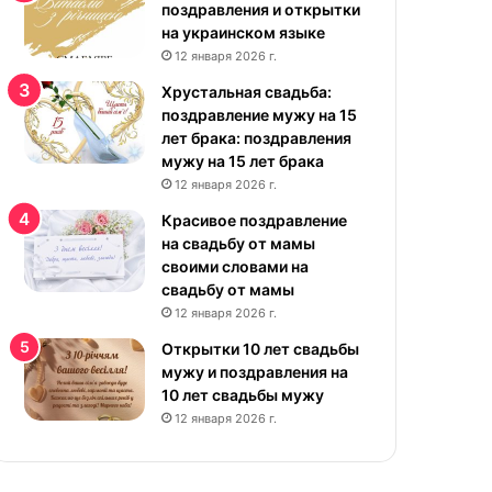
р
поздравления и открытки
а
на украинском языке
с
12 января 2026 г.
и
Хрустальная свадьба:
в
поздравление мужу на 15
ы
лет брака: поздравления
е
мужу на 15 лет брака
к
12 января 2026 г.
а
р
Красивое поздравление
т
на свадьбу от мамы
и
своими словами на
н
свадьбу от мамы
к
12 января 2026 г.
и
Открытки 10 лет свадьбы
н
мужу и поздравления на
а
10 лет свадьбы мужу
у
12 января 2026 г.
к
р
а