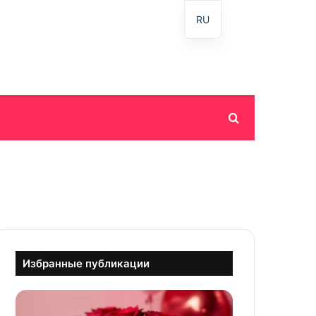
RU
Пошук
Избранные публикации
С
д