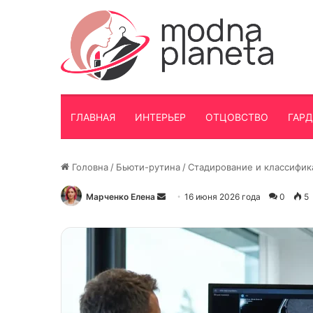
ГЛАВНАЯ
ИНТЕРЬЕР
ОТЦОВСТВО
ГАР
Головна
/
Бьюти-рутина
/
Стадирование и классифик
Марченко Елена
Отправить
16 июня 2026 года
0
5
письмо