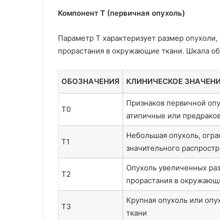
Компонент T (первичная опухоль)
Параметр T характеризует размер опухоли, 
прорастания в окружающие ткани. Шкала обы
ОБОЗНАЧЕНИЯ
КЛИНИЧЕСКОЕ ЗНАЧЕН
Признаков первичной опу
T0
атипичные или предрако
Небольшая опухоль, огра
T1
значительного распрост
Опухоль увеличенных раз
T2
прорастания в окружающ
Крупная опухоль или опух
T3
ткани