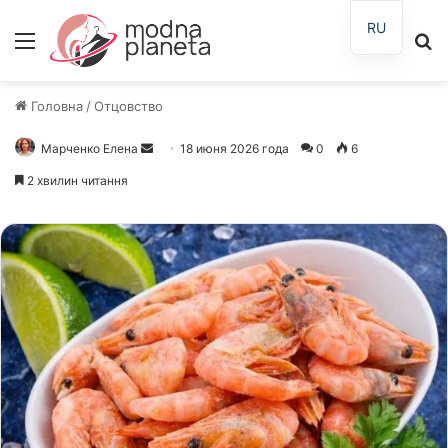
RU
Меню
П
Головна
/
Отцовство
Марченко Елена
Отправить
18 июня 2026 года
0
6
письмо
2 хвилин читання