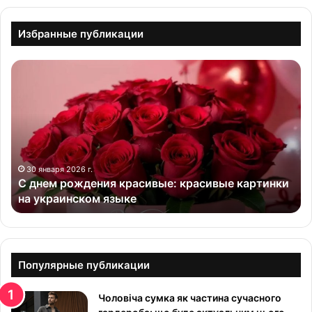
Избранные публикации
С
д
н
е
м
р
о
ж
30 января 2026 г.
С днем рождения красивые: красивые картинки
д
на украинском языке
е
н
и
я
к
Популярные публикации
р
а
Чоловіча сумка як частина сучасного
с