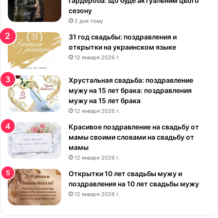
гардероба: що буде актуальним цього
и
сезону
в
2 дня тому
ы
е
31 год свадьбы: поздравления и
:
открытки на украинском языке
к
12 января 2026 г.
р
а
Хрустальная свадьба: поздравление
с
мужу на 15 лет брака: поздравления
и
мужу на 15 лет брака
в
12 января 2026 г.
ы
е
Красивое поздравление на свадьбу от
к
мамы своими словами на свадьбу от
а
мамы
р
12 января 2026 г.
т
Открытки 10 лет свадьбы мужу и
и
поздравления на 10 лет свадьбы мужу
н
12 января 2026 г.
к
и
н