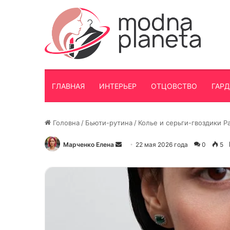
ГЛАВНАЯ
ИНТЕРЬЕР
ОТЦОВСТВО
ГАР
Головна
/
Бьюти-рутина
/
Колье и серьги-гвоздики P
Марченко Елена
Отправить
22 мая 2026 года
0
5
письмо