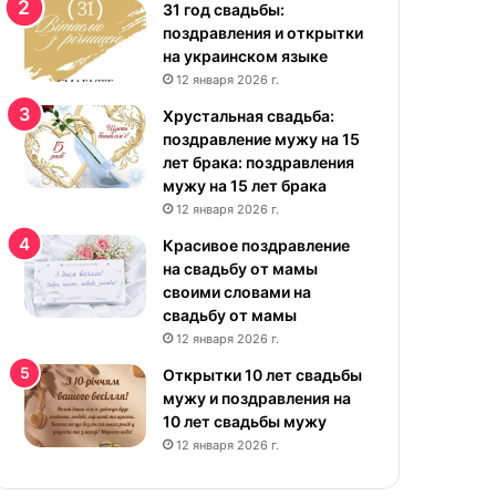
р
31 год свадьбы:
а
поздравления и открытки
с
на украинском языке
и
12 января 2026 г.
в
Хрустальная свадьба:
ы
поздравление мужу на 15
е
лет брака: поздравления
к
мужу на 15 лет брака
а
12 января 2026 г.
р
т
Красивое поздравление
и
на свадьбу от мамы
н
своими словами на
к
свадьбу от мамы
и
12 января 2026 г.
н
Открытки 10 лет свадьбы
а
мужу и поздравления на
у
10 лет свадьбы мужу
к
12 января 2026 г.
р
а