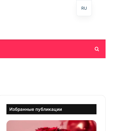
RU
Пошук
Избранные публикации
С
д