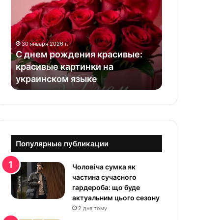
н
е
м
р
30 января 2026 г.
о
С днем рождения красивые:
ж
красивые картинки на
д
украинском языке
е
н
и
я
к
р
а
Популярные публикации
с
и
Чоловіча сумка як
в
частина сучасного
ы
гардероба: що буде
е
актуальним цього сезону
:
2 дня тому
к