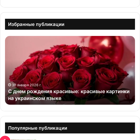
Избранные публикации
С
д
н
е
м
р
о
ж
30 января 2026 г.
С днем рождения красивые: красивые картинки
д
на украинском языке
е
н
и
я
к
Популярные публикации
р
а