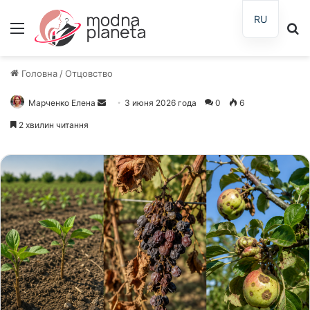
RU
Меню
П
Головна
/
Отцовство
Марченко Елена
Отправить
3 июня 2026 года
0
6
письмо
2 хвилин читання