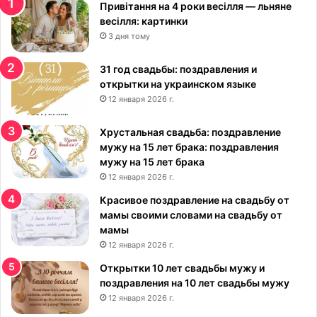
Привітання на 4 роки весілля — льняне
с
весілля: картинки
и
3 дня тому
в
ы
е
31 год свадьбы: поздравления и
:
открытки на украинском языке
к
12 января 2026 г.
р
а
Хрустальная свадьба: поздравление
с
мужу на 15 лет брака: поздравления
и
мужу на 15 лет брака
в
12 января 2026 г.
ы
Красивое поздравление на свадьбу от
е
мамы своими словами на свадьбу от
к
мамы
а
12 января 2026 г.
р
т
Открытки 10 лет свадьбы мужу и
и
поздравления на 10 лет свадьбы мужу
н
12 января 2026 г.
к