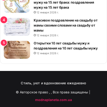
с
мужу на 15 лет брака: поздравления
и
мужу на 15 лет брака
в
12 января 2026 г.
ы
Красивое поздравление на свадьбу от
е
мамы своими словами на свадьбу от
к
мамы
а
12 января 2026 г.
р
т
Открытки 10 лет свадьбы мужу и
и
поздравления на 10 лет свадьбы мужу
н
12 января 2026 г.
к
и
н
а
у
к
Стиль, уют и вдохновение ежедневно
р
а
© Авторское право
, , Все права защищены |
и
modnaplaneta.com.ua
н
с