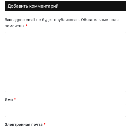
Добавить комментарий
Ваш адрес email не будет опубликован.
Обязательные поля
помечены
*
К
о
м
м
е
н
т
а
Имя
*
р
и
й
Электронная почта
*