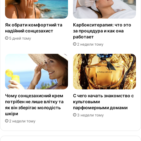
Як обрати комфортний та
Карбокситерапия: что это
надійний сонцезахист
за процедура и как она
работает
5 дней тому
2 недели тому
Чому сонцезахисний крем
С чего начать знакомство с
потрібен не лише влітку та
культовыми
як він зберігає молодість
парфюмерными домами
шкіри
3 недели тому
2 недели тому