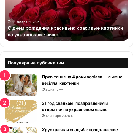
м
р
о
ж
30 января 2026 г.
С днем рождения красивые: красивые картинки
д
на украинском языке
е
н
и
я
к
Популярные публикации
р
а
Привітання на 4 роки весілля — льняне
с
весілля: картинки
и
2 дня тому
в
ы
е
31 год свадьбы: поздравления и
:
открытки на украинском языке
к
12 января 2026 г.
р
а
Хрустальная свадьба: поздравление