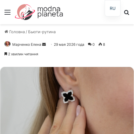
RU
Меню
П
Головна
/
Бьюти-рутина
Марченко Елена
Отправить
29 мая 2026 года
0
8
письмо
2 хвилин читання