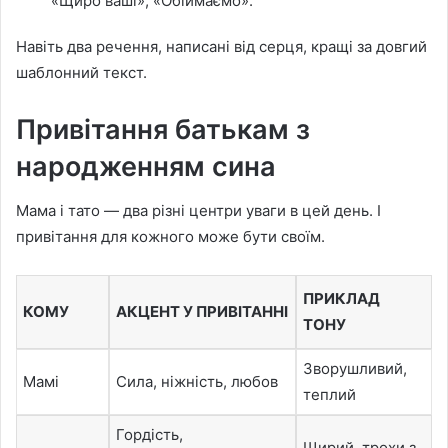
«Щиро ваші», «Обіймаємо».
Навіть два речення, написані від серця, кращі за довгий
шаблонний текст.
Привітання батькам з
народженням сина
Мама і тато — два різні центри уваги в цей день. І
привітання для кожного може бути своїм.
ПРИКЛАД
КОМУ
АКЦЕНТ У ПРИВІТАННІ
ТОНУ
Зворушливий,
Мамі
Сила, ніжність, любов
теплий
Гордість,
Щирий, трохи з