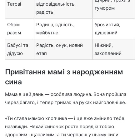
Татові
відповідальність,
гумором
радість
Обом
Родина, єдність,
Урочистий,
разом
майбутнє
душевний
Бабусі та
Радість, онук, новий
Ніжний,
дідусю
етап
захоплений
Привітання мамі з народженням
сина
Мама в цей день — особлива людина. Вона пройшла
через багато, і тепер тримає на руках найголовніше.
«Ти стала мамою хлопчика — і це вже змінило тебе
назавжди. Нехай синочок росте поряд із тобою
здоровим і щасливим, а ти черпаєш у ньому сили