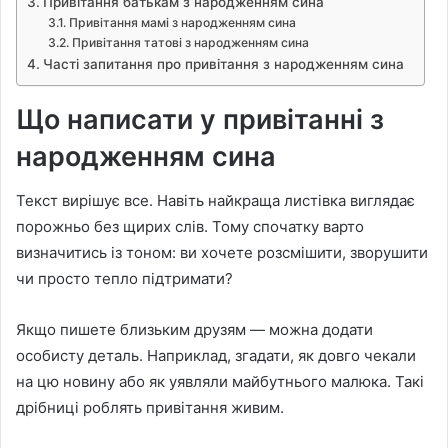
Привітання батькам з народженням сина
Привітання мамі з народженням сина
Привітання татові з народженням сина
Часті запитання про привітання з народженням сина
Що написати у привітанні з
народженням сина
Текст вирішує все. Навіть найкраща листівка виглядає
порожньо без щирих слів. Тому спочатку варто
визначитись із тоном: ви хочете розсмішити, зворушити
чи просто тепло підтримати?
Якщо пишете близьким друзям — можна додати
особисту деталь. Наприклад, згадати, як довго чекали
на цю новину або як уявляли майбутнього малюка. Такі
дрібниці роблять привітання живим.