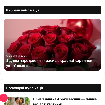
Вибрані публікації
З
д
н
е
м
н
а
р
30 Січня 2026
З днем народження красиві: красиві картинки
о
українською
д
ж
е
н
н
Популярні публікації
я
к
Привітання на 4 роки весілля — льняне
р
весілля: картинки
а