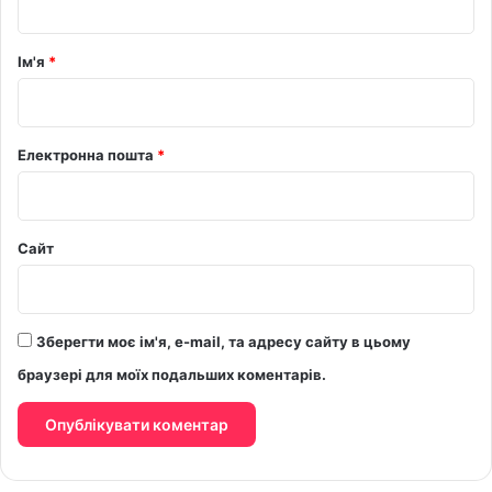
а
р
Ім'я
*
*
Електронна пошта
*
Сайт
Зберегти моє ім'я, e-mail, та адресу сайту в цьому
браузері для моїх подальших коментарів.