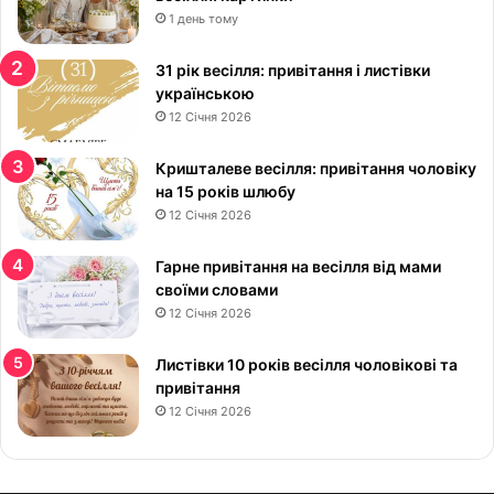
1 день тому
с
и
в
31 рік весілля: привітання і листівки
і
українською
:
12 Січня 2026
к
р
Кришталеве весілля: привітання чоловіку
а
на 15 років шлюбу
с
12 Січня 2026
и
в
Гарне привітання на весілля від мами
і
своїми словами
к
12 Січня 2026
а
р
Листівки 10 років весілля чоловікові та
т
привітання
и
12 Січня 2026
н
к
и
у