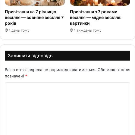
Привітання на 7 річницю
Привітання з 7 роками
весілля — вовняне весілля 7
весілля — мідне весілля:
років
картинки
1 день тому
1 тиждень тому
Залишити відповідь
Ваша e-mail адреса не оприлюднюватиметься.
Обов’язкові поля
позначені
*
К
о
м
е
н
т