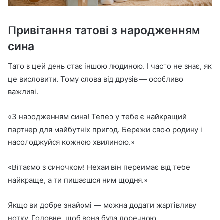
Привітання татові з народженням
сина
Тато в цей день стає іншою людиною. І часто не знає, як
це висловити. Тому слова від друзів — особливо
важливі.
«З народженням сина! Тепер у тебе є найкращий
партнер для майбутніх пригод. Бережи свою родину і
насолоджуйся кожною хвилиною.»
«Вітаємо з синочком! Нехай він переймає від тебе
найкраще, а ти пишаєшся ним щодня.»
Якщо ви добре знайомі — можна додати жартівливу
нотку. Головне, щоб вона була доречною.