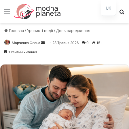
UK
Меню
П
Головна
/
Урочисті події
/
День народження
Марченко Олена
Надішліть
28 Травня 2026
0
151
електронного
3 хвилин читання
листа