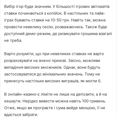
Вибір ігор буде значним. У більшості ігрових автоматів
ставки починаються з копійок. В настільних та лайв-
іграх бувають ставки на 10-50 грн. Навіть так, можна
провести невелику сесію, розважаючись. Також буде
доступний демо-режим, де ризикувати грошима взагалі
не треба.
Варто розуміти, що при невеликих ставках не варто
розраховувати на значні призові. Звісно, можливе
випадіння високих множників. Однак, вони будуть
застосовуватися до мінімальних значень. Тому не
принесуть настільки високих виграшів, як могли б.
В онлайн-казино є ліміти не лише на депозити, а й на
кешаути. Нерідко вивести можна навіть 100 гривень.
Отже, якщо ви програєте і сума вийде меншою, її не
вдасться забрати.