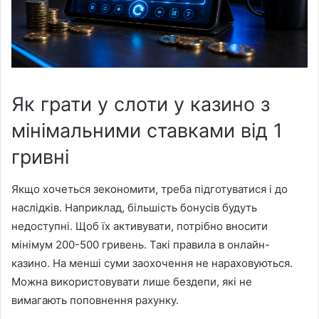
Як грати у слоти у казино з
мінімальними ставками від 1
гривні
Якщо хочеться зекономити, треба підготуватися і до
наслідків. Наприклад, більшість бонусів будуть
недоступні. Щоб їх активувати, потрібно вносити
мінімум 200-500 гривень. Такі правила в онлайн-
казино. На менші суми заохочення не нараховуються.
Можна використовувати лише бездепи, які не
вимагають поповнення рахунку.