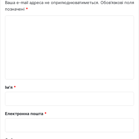
Ваша e-mail адреса не оприлюднюватиметься.
Обов’язкові поля
позначені
*
К
о
м
е
н
т
а
р
Ім'я
*
*
Електронна пошта
*