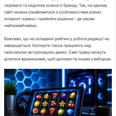
переваги та недоліки кожного бренду. Так, на одному
сайті можна ознайомитися з особливостями різних
інтернет-казино і прийняти рішення – де умови
найпривабливіші.
Важливо, що на складанні рейтингу робота редакції не
завершується. Експерти також працюють над
своєчасною актуалізацією даних. Самі гравці можуть
ділитися враженнями, щоб допомогти іншим з вибором.