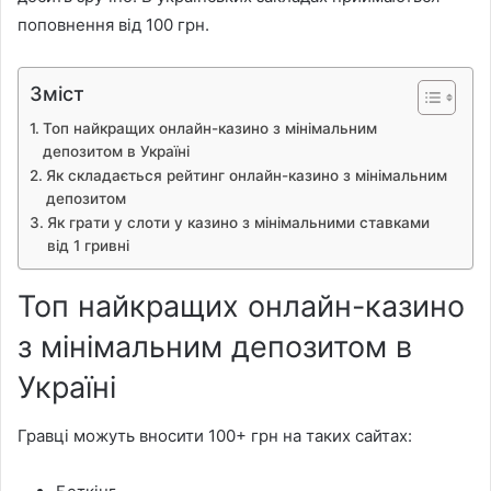
поповнення від 100 грн.
Зміст
Топ найкращих онлайн-казино з мінімальним
депозитом в Україні
Як складається рейтинг онлайн-казино з мінімальним
депозитом
Як грати у слоти у казино з мінімальними ставками
від 1 гривні
Топ найкращих онлайн-казино
з мінімальним депозитом в
Україні
Гравці можуть вносити 100+ грн на таких сайтах: