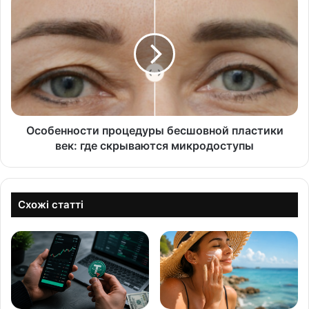
Особенности процедуры бесшовной пластики
век: где скрываются микродоступы
Схожі статті