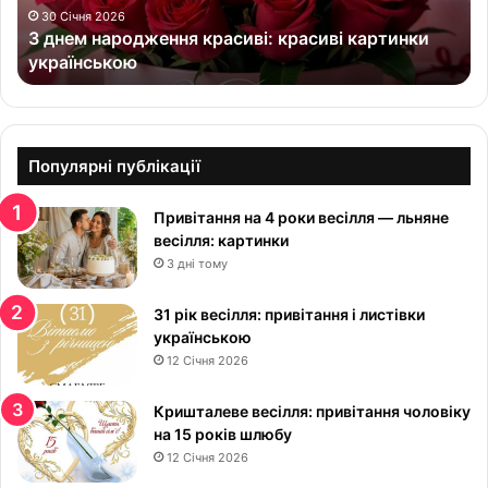
р
30 Січня 2026
З днем народження красиві: красиві картинки
о
українською
д
ж
е
н
н
Популярні публікації
я
к
Привітання на 4 роки весілля — льняне
р
весілля: картинки
а
3 дні тому
с
и
в
31 рік весілля: привітання і листівки
і
українською
:
12 Січня 2026
к
р
Кришталеве весілля: привітання чоловіку
а
на 15 років шлюбу
с
12 Січня 2026
и