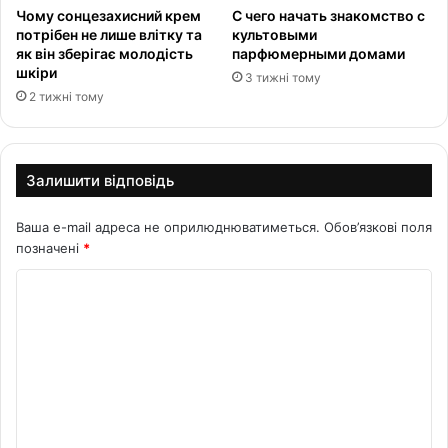
Чому сонцезахисний крем
С чего начать знакомство с
потрібен не лише влітку та
культовыми
як він зберігає молодість
парфюмерными домами
шкіри
3 тижні тому
2 тижні тому
Залишити відповідь
Ваша e-mail адреса не оприлюднюватиметься.
Обов’язкові поля
позначені
*
К
о
м
е
н
т