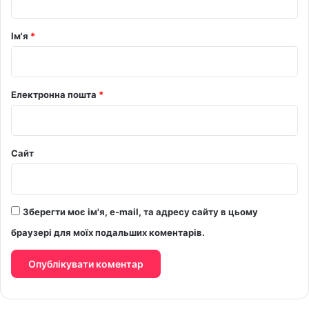
а
р
Ім'я
*
*
Електронна пошта
*
Сайт
Зберегти моє ім'я, e-mail, та адресу сайту в цьому
браузері для моїх подальших коментарів.