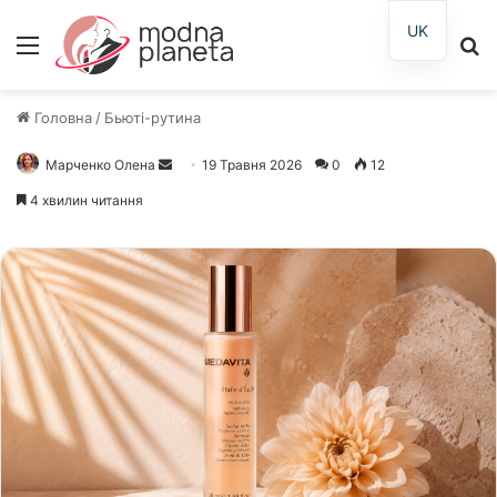
UK
Меню
П
Головна
/
Бьюті-рутина
Марченко Олена
Надішліть
19 Травня 2026
0
12
електронного
4 хвилин читання
листа