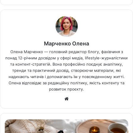
Марченко Олена
Олена Марченко — головний редактор блогу, фахівчиня з
понад 12-річним досвідом у сфері медіа, lifestyle-журналістики
та контент-стратегій. Вона професійно поєднує аналітику,
тренди та практичний досвід, створюючи матеріали, які
надихають читачів і допомагають їм у повсякденному житті.
Олена відповідає за редакційну політику, якість контенту та
розвиток проєкту.
Ве
б-
са
йт