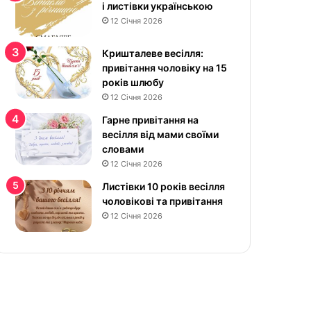
к
і листівки українською
р
12 Січня 2026
а
с
Кришталеве весілля:
и
привітання чоловіку на 15
в
років шлюбу
і
12 Січня 2026
к
Гарне привітання на
а
весілля від мами своїми
р
словами
т
12 Січня 2026
и
н
Листівки 10 років весілля
к
чоловікові та привітання
и
12 Січня 2026
у
к
р
а
ї
н