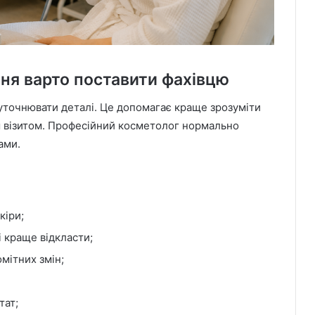
ння варто поставити фахівцю
точнювати деталі. Це допомагає краще зрозуміти
м візитом. Професійний косметолог нормально
ами.
кіри;
і краще відкласти;
омітних змін;
тат;