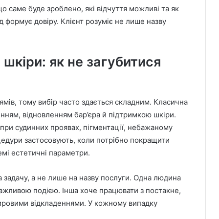
о саме буде зроблено, які відчуття можливі та як
ід формує довіру. Клієнт розуміє не лише назву
шкіри: як не загубитися
мів, тому вибір часто здається складним. Класична
ням, відновленням бар’єра й підтримкою шкіри.
ри судинних проявах, пігментації, небажаному
роцедури застосовують, коли потрібно покращити
емі естетичні параметри.
 задачу, а не лише на назву послуги. Одна людина
важливою подією. Інша хоче працювати з постакне,
жировими відкладеннями. У кожному випадку