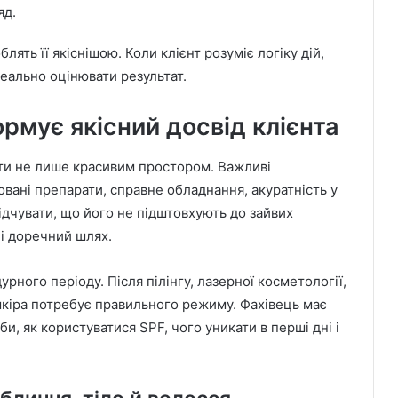
яд.
лять її якіснішою. Коли клієнт розуміє логіку дій,
еально оцінювати результат.
рмує якісний досвід клієнта
ти не лише красивим простором. Важливі
овані препарати, справне обладнання, акуратність у
відчувати, що його не підштовхують до зайвих
і доречний шлях.
рного періоду. Після пілінгу, лазерної косметології,
шкіра потребує правильного режиму. Фахівець має
и, як користуватися SPF, чого уникати в перші дні і