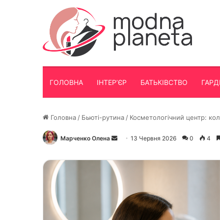
ГОЛОВНА
ІНТЕР’ЄР
БАТЬКІВСТВО
ГАРД
Головна
/
Бьюті-рутина
/
Косметологічний центр: кол
Марченко Олена
Надішліть
13 Червня 2026
0
4
електронного
листа