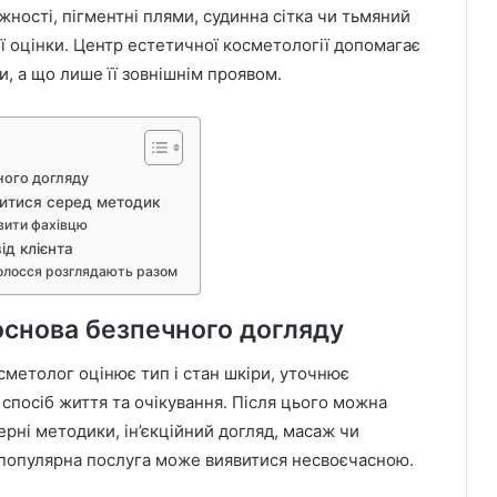
жності, пігментні плями, судинна сітка чи тьмяний
ї оцінки. Центр естетичної косметології допомагає
, а що лише її зовнішнім проявом.
ного догляду
битися серед методик
авити фахівцю
ід клієнта
волосся розглядають разом
основа безпечного догляду
сметолог оцінює тип і стан шкіри, уточнює
 спосіб життя та очікування. Після цього можна
зерні методики, ін’єкційний догляд, масаж чи
ь популярна послуга може виявитися несвоєчасною.