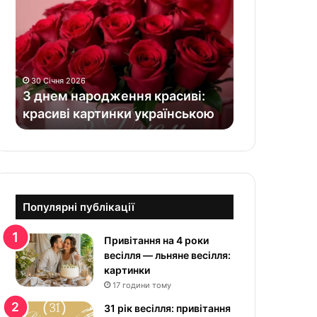
н
е
м
н
а
30 Січня 2026
р
З днем народження красиві:
о
красиві картинки українською
д
ж
е
н
н
я
к
Популярні публікації
р
а
Привітання на 4 роки
с
весілля — льняне весілля:
и
картинки
в
17 години тому
і
:
31 рік весілля: привітання