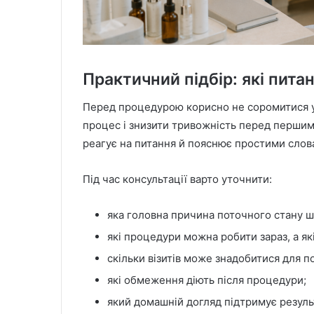
Практичний підбір: які пита
Перед процедурою корисно не соромитися у
процес і знизити тривожність перед перши
реагує на питання й пояснює простими слов
Під час консультації варто уточнити:
яка головна причина поточного стану ш
які процедури можна робити зараз, а як
скільки візитів може знадобитися для п
які обмеження діють після процедури;
який домашній догляд підтримує резуль