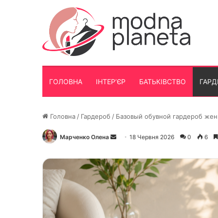
ГОЛОВНА
ІНТЕР’ЄР
БАТЬКІВСТВО
ГАРД
Головна
/
Гардероб
/
Базовый обувной гардероб жен
Марченко Олена
Надішліть
18 Червня 2026
0
6
електронного
листа