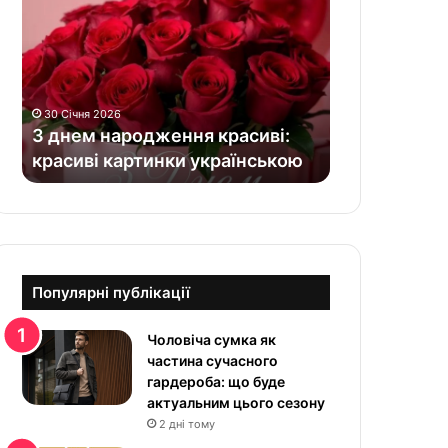
н
е
м
н
а
30 Січня 2026
р
З днем народження красиві:
о
красиві картинки українською
д
ж
е
н
н
я
к
Популярні публікації
р
а
Чоловіча сумка як
с
частина сучасного
и
гардероба: що буде
в
актуальним цього сезону
і
2 дні тому
: