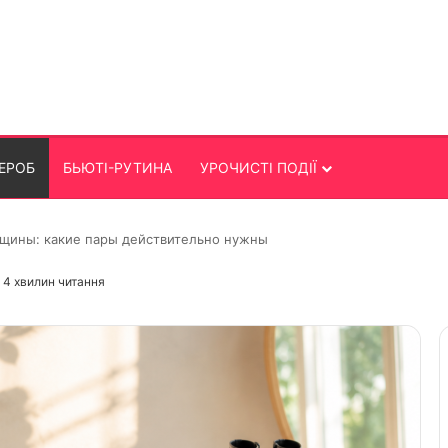
ЕРОБ
БЬЮТІ-РУТИНА
УРОЧИСТІ ПОДІЇ
щины: какие пары действительно нужны
4 хвилин читання